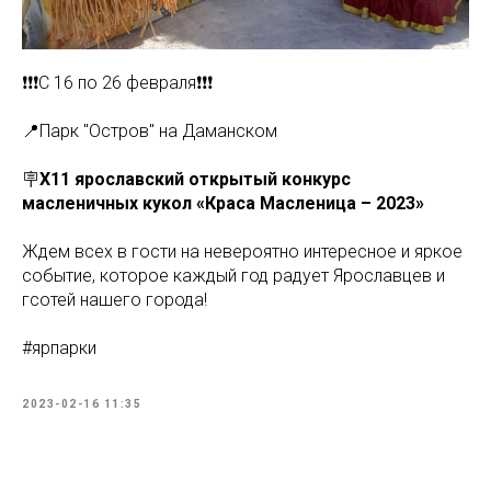
❗️❗️❗️С 16 по 26 февраля❗️❗️❗️
📍Парк "Остров" на Даманском
🪧
Х11 ярославский открытый конкурс
масленичных кукол «Краса Масленица – 2023»
Ждем всех в гости на невероятно интересное и яркое
событие, которое каждый год радует Ярославцев и
гсотей нашего города!
#ярпарки
2023-02-16 11:35