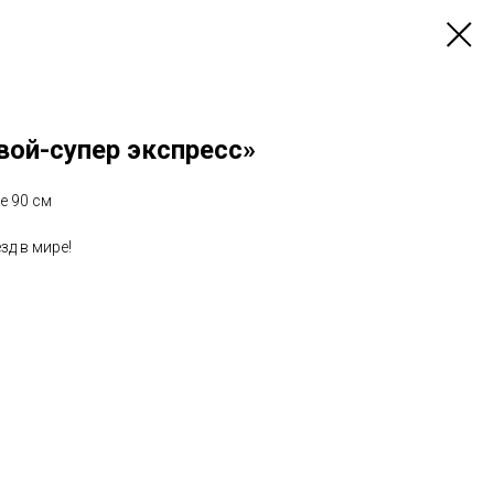
вой-супер экспресс»
е 90 см
д в мире!